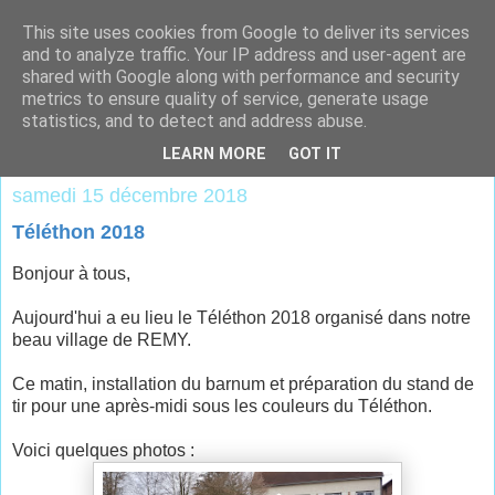
This site uses cookies from Google to deliver its services
and to analyze traffic. Your IP address and user-agent are
shared with Google along with performance and security
metrics to ensure quality of service, generate usage
statistics, and to detect and address abuse.
▼
LEARN MORE
GOT IT
samedi 15 décembre 2018
Téléthon 2018
Bonjour à tous,
Aujourd'hui a eu lieu le Téléthon 2018 organisé dans notre
beau village de REMY.
Ce matin, installation du barnum et préparation du stand de
tir pour une après-midi sous les couleurs du Téléthon.
Voici quelques photos :