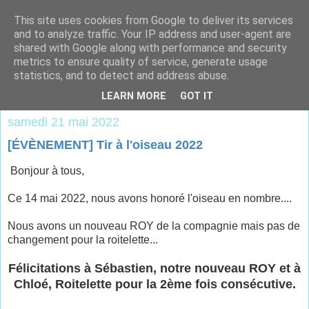
This site uses cookies from Google to deliver its services
and to analyze traffic. Your IP address and user-agent are
shared with Google along with performance and security
metrics to ensure quality of service, generate usage
statistics, and to detect and address abuse.
▼
LEARN MORE
GOT IT
samedi 21 mai 2022
[ÉVÈNEMENT] Tir à l'oiseau 2022
Bonjour à tous,
Ce 14 mai 2022, nous avons honoré l'oiseau en nombre....
Nous avons un nouveau ROY de la compagnie mais pas de
changement pour la roitelette...
Félicitations à Sébastien, notre nouveau ROY et à
Chloé, Roitelette pour la 2ème fois consécutive.