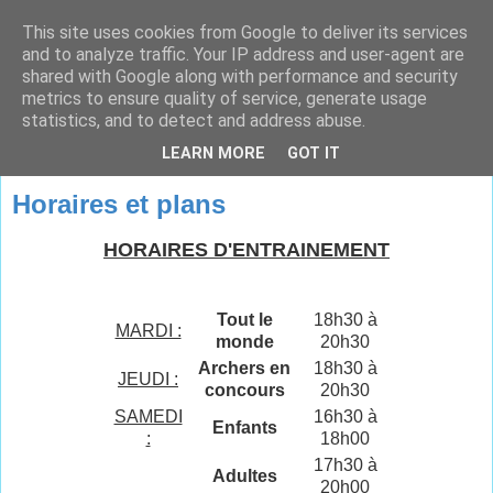
This site uses cookies from Google to deliver its services
and to analyze traffic. Your IP address and user-agent are
shared with Google along with performance and security
metrics to ensure quality of service, generate usage
statistics, and to detect and address abuse.
▼
LEARN MORE
GOT IT
Horaires et plans
HORAIRES D'ENTRAINEMENT
Tout le
18h30 à
MARDI :
monde
20h30
Archers en
18h30 à
JEUDI :
concours
20h30
SAMEDI
16h30 à
Enfants
:
18h00
17h30 à
Adultes
20h00