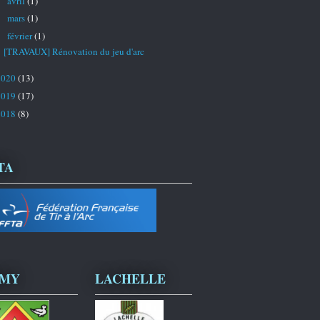
avril
(1)
►
mars
(1)
►
février
(1)
▼
[TRAVAUX] Rénovation du jeu d'arc
2020
(13)
2019
(17)
2018
(8)
TA
EMY
LACHELLE