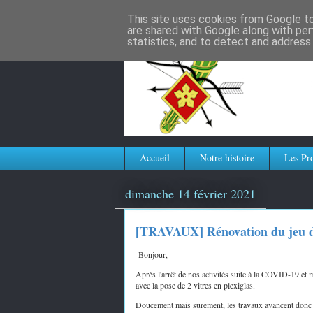
This site uses cookies from Google to 
are shared with Google along with per
statistics, and to detect and address
Accueil
Notre histoire
Les Pr
dimanche 14 février 2021
[TRAVAUX] Rénovation du jeu d
Bonjour,
Après l'arrêt de nos activités suite à la COVID-19 et 
avec la pose de 2 vitres en plexiglas.
Doucement mais surement, les travaux avancent donc s