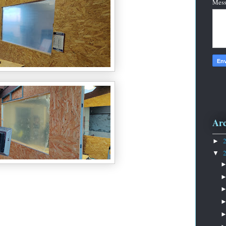
Mes
Arc
►
▼