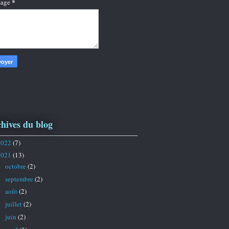
*
sage
hives du blog
2022
(7)
2021
(13)
octobre
(2)
►
septembre
(2)
►
août
(2)
►
juillet
(2)
►
juin
(2)
►