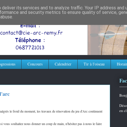
deliver its services and to analyze traffic. Your IP address and
formance and security metrics to ensure quality of service, ge
 abuse.
ogressions
Concours
Calendrier
Tir à l'oiseau
Horair
Fa
'arc
Bonj
Déso
en c
malgrés le froid du moment, les travaux de rénovation du jeu d'Arc continuent
i vous souhaitez nous donner un coup de main, n'hésitez pas à nous le faire