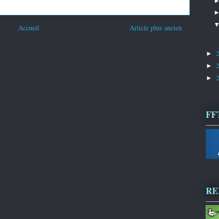
Accueil
Article plus ancien
►
►
►
FF
R