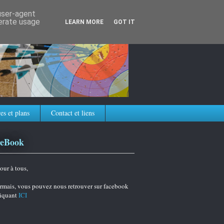
 user-agent
nerate usage
LEARN MORE
GOT IT
es et plans
Contact et liens
ceBook
our à tous,
rmais, vous pouvez nous retrouver sur facebook
liquant
ICI