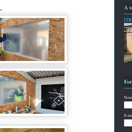
A s
r :
[TR
For
Nom
E-ma