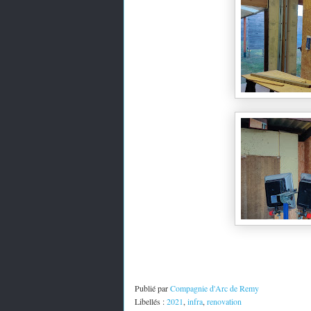
Publié par
Compagnie d'Arc de Remy
Libellés :
2021
,
infra
,
renovation